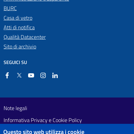
BURC
Casa di vetro
Atti di notifica
Qualità Datacenter
Sito di archivio
SEGUICI SU
Facebook
Twitter
YouTube
Instagram
Linkedin
Useful links section
Footer First
Note legali
Informativa Privacy e Cookie Policy
Questo sito web utilizza i cookie
Obiettivi di accessibilità