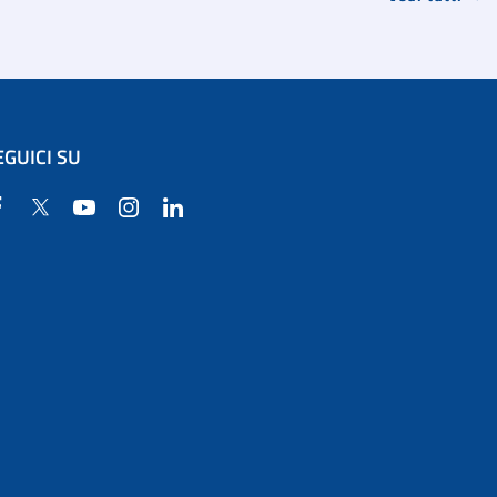
EGUICI SU
Facebook
Twitter
YouTube
Instagram
Linkedin