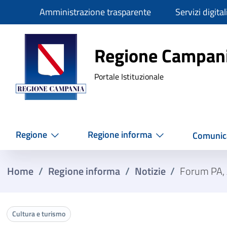
Slim
Amministrazione trasparente
Servizi digital
Regione Ca
Regione Campan
Portale Istituzionale
Regione
Regione informa
Comunic
Home
/
Regione informa
/
Notizie
/
Forum PA, A
Cultura e turismo