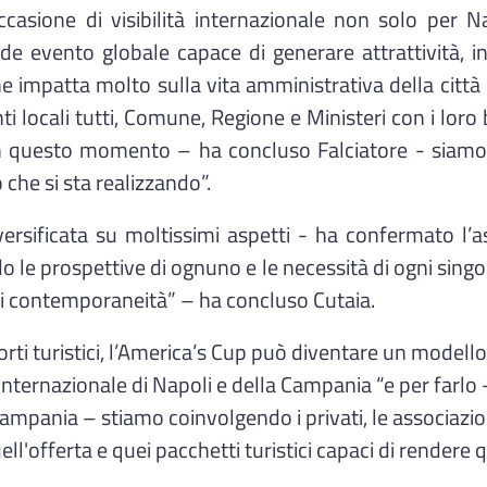
asione di visibilità internazionale non solo per Nap
e evento globale capace di generare attrattività, in
he impatta molto sulla vita amministrativa della citt
i locali tutti, Comune, Regione e Ministeri con i loro 
n questo momento – ha concluso Falciatore - siamo 
 che si sta realizzando”.
ersificata su moltissimi aspetti - ha confermato l’a
le prospettive di ognuno e le necessità di ogni singol
i contemporaneità” – ha concluso Cutaia.
i porti turistici, l’America’s Cup può diventare un model
 internazionale di Napoli e della Campania “e per farlo
pania – stiamo coinvolgendo i privati, le associazioni d
ll'offerta e quei pacchetti turistici capaci di rendere