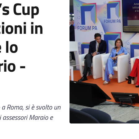
’s Cup
ioni in
 lo
rio -
 a Roma, si è svolto un
i assessori Maraio e