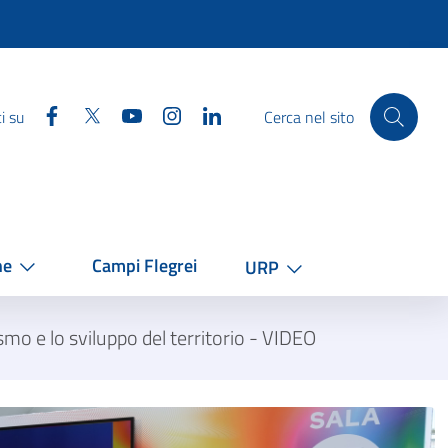
Facebook
Twitter
YouTube
Instagram
Linkedin
i su
Cerca nel sito
he
Campi Flegrei
URP
smo e lo sviluppo del territorio - VIDEO