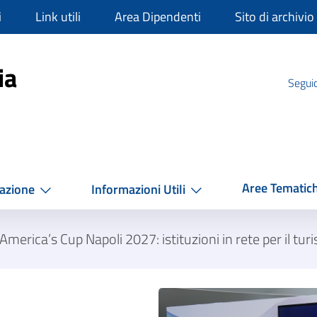
i
Link utili
Area Dipendenti
Sito di archivio
mpania
ia
Seguic
Aree Tematic
azione
Informazioni Utili
merica’s Cup Napoli 2027: istituzioni in rete per il turi