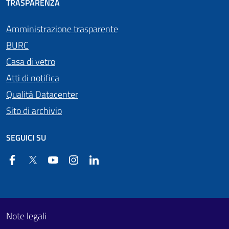
TRASPARENZA
Amministrazione trasparente
BURC
Casa di vetro
Atti di notifica
Qualità Datacenter
Sito di archivio
SEGUICI SU
Facebook
Twitter
YouTube
Instagram
Linkedin
Useful links section
Footer First
Note legali