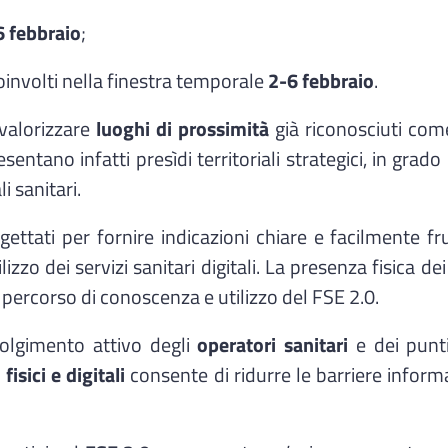
6 febbraio
;
coinvolti nella finestra temporale
2-6 febbraio
.
 valorizzare
luoghi di prossimità
già riconosciuti come
sentano infatti presìdi territoriali strategici, in grado
i sanitari.
ettati per fornire indicazioni chiare e facilmente fruib
ilizzo dei servizi sanitari digitali. La presenza fisica 
el percorso di conoscenza e utilizzo del FSE 2.0.
nvolgimento attivo degli
operatori sanitari
e dei punti
 fisici e digitali
consente di ridurre le barriere inform