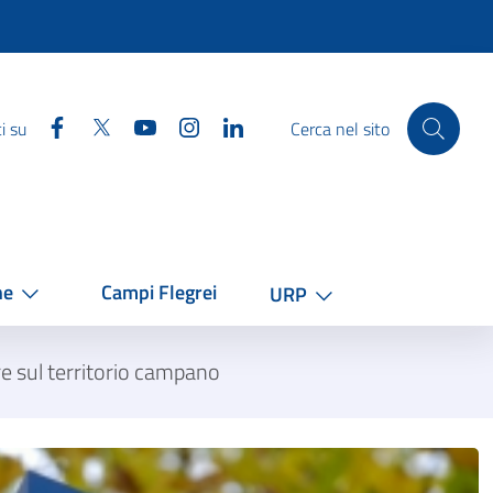
Facebook
Twitter
YouTube
Instagram
Linkedin
i su
Cerca nel sito
he
Campi Flegrei
URP
are sul territorio campano