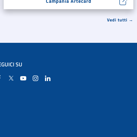
Campania Artecard
Vedi tutti →
EGUICI SU
Facebook
Twitter
YouTube
Instagram
Linkedin