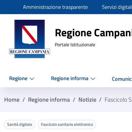
Slim
Amministrazione trasparente
Servizi digital
Regione Ca
Regione Campan
Portale Istituzionale
Regione
Regione informa
Comunic
Home
/
Regione informa
/
Notizie
/
Fascicolo S
Sanità digitale
Fascicolo sanitario elettronico