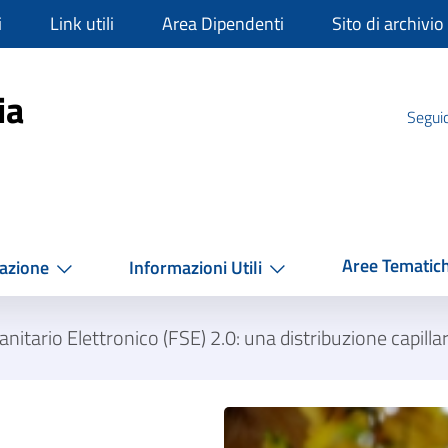
i
Link utili
Area Dipendenti
Sito di archivio
mpania
ia
Seguic
Aree Tematic
azione
Informazioni Utili
anitario Elettronico (FSE) 2.0: una distribuzione capill