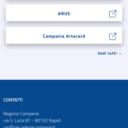
ARUS
Campania Artecard
Vedi tutti →
CONTATTI
Regione Campania
via S. Lucia 81 - 80132 Napoli
urp@
pec
.
regione.campania
.it