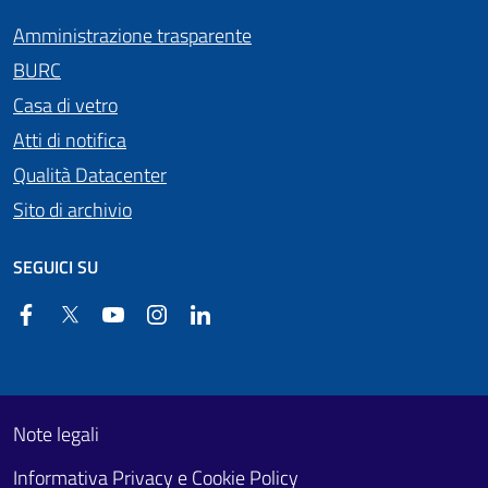
Amministrazione trasparente
BURC
Casa di vetro
Atti di notifica
Qualità Datacenter
Sito di archivio
SEGUICI SU
Facebook
Twitter
YouTube
Instagram
Linkedin
Useful links section
Footer First
Note legali
Informativa Privacy e Cookie Policy