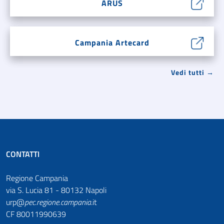
ARUS
Campania Artecard
Vedi tutti →
CONTATTI
Regione Campania
via S. Lucia 81 - 80132 Napoli
urp@
pec
.
regione.campania
.it
CF 80011990639