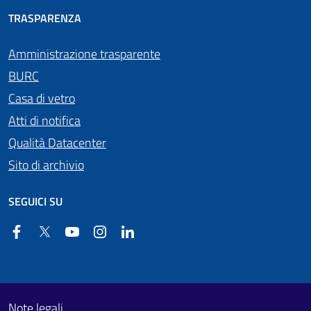
TRASPARENZA
Amministrazione trasparente
BURC
Casa di vetro
Atti di notifica
Qualità Datacenter
Sito di archivio
SEGUICI SU
Facebook
Twitter
YouTube
Instagram
Linkedin
Useful links section
Footer First
Note legali