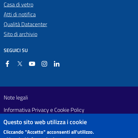
Casa di vetro
Atti di notifica
Qualità Datacenter
Sito di archivio
SEGUICI SU
Facebook
Twitter
YouTube
Instagram
Linkedin
Useful links section
Footer First
Note legali
Informativa Privacy e Cookie Policy
Questo sito web utilizza i cookie
Obiettivi di accessibilità
Cliccando "Accetto" acconsenti all'utilizzo.