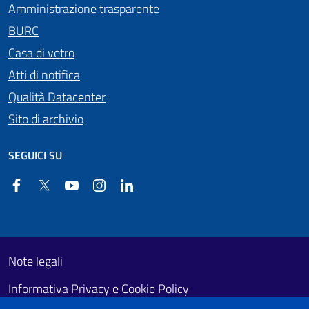
Amministrazione trasparente
BURC
Casa di vetro
Atti di notifica
Qualità Datacenter
Sito di archivio
SEGUICI SU
Facebook
Twitter
YouTube
Instagram
Linkedin
Useful links section
Footer First
Note legali
Informativa Privacy e Cookie Policy