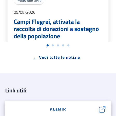
Protezione civile
05/08/2026
Campi Flegrei, attivata la
raccolta di donazioni a sostegno
della popolazione
È possibile contribuire con un versamento
← Vedi tutte le notizie
libero attraverso il sistema pagoPA della
Regione Campania
LEGGI DI PIÙ →
Link utili
ACaMIR