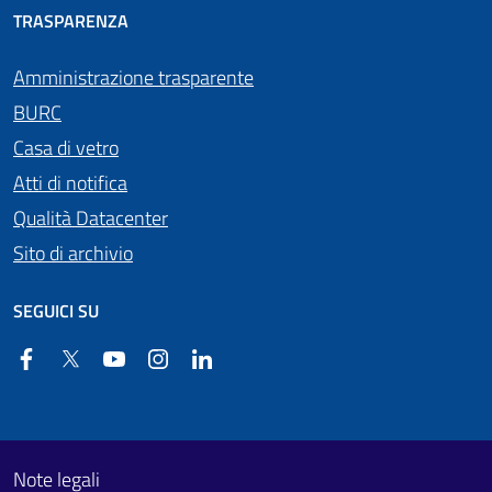
TRASPARENZA
Amministrazione trasparente
BURC
Casa di vetro
Atti di notifica
Qualità Datacenter
Sito di archivio
SEGUICI SU
Facebook
Twitter
YouTube
Instagram
Linkedin
Useful links section
Footer First
Note legali