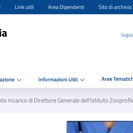
i
Link utili
Area Dipendenti
Sito di archivio
mpania
ia
Seguic
Aree Tematic
azione
Informazioni Utili
o incarico di Direttore Generale dell'Istituto Zooprofi