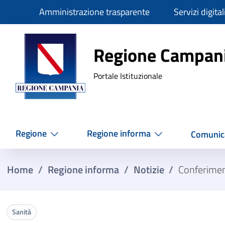
Slim
Amministrazione trasparente
Servizi digital
Regione Ca
Regione Campan
Portale Istituzionale
Regione
Regione informa
Comunic
Home
/
Regione informa
/
Notizie
/
Conferiment
Sanità