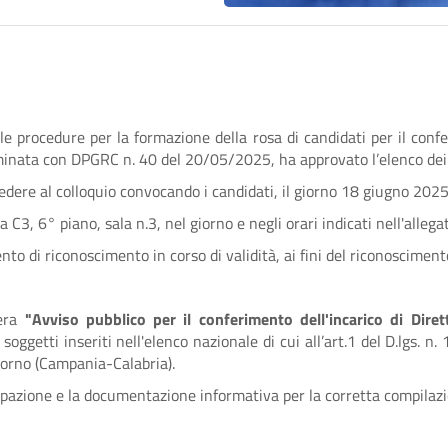
procedure per la formazione della rosa di candidati per il confer
minata con DPGRC n. 40 del 20/05/2025, ha approvato l’elenco dei 
dere al colloquio convocando i candidati, il giorno 18 giugno 202
a C3, 6° piano, sala n.3, nel giorno e negli orari indicati nell'allega
to di riconoscimento in corso di validità, ai fini del riconosciment
bera
"Avviso pubblico per il conferimento dell'incarico di Diret
ggetti inseriti nell'elenco nazionale di cui all’art.1 del D.lgs. n.
iorno (Campania-Calabria).
cipazione e la documentazione informativa per la corretta compilazi