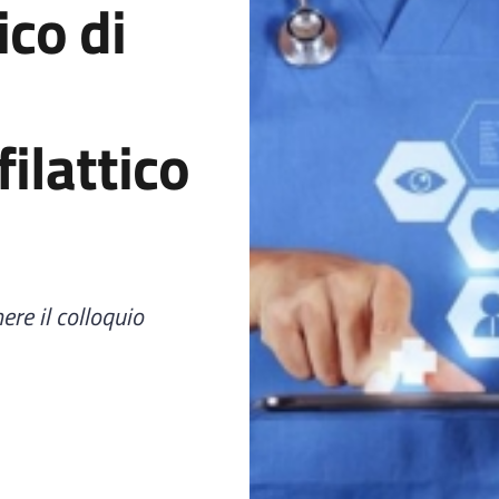
co di
filattico
re il colloquio