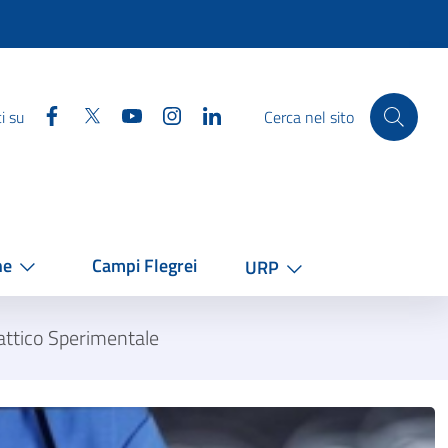
Facebook
Twitter
YouTube
Instagram
Linkedin
i su
Cerca nel sito
he
Campi Flegrei
URP
lattico Sperimentale