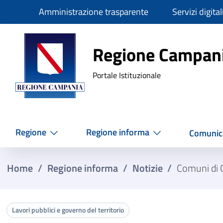
Slim
Amministrazione trasparente
Servizi digital
Regione Ca
Regione Campan
Portale Istituzionale
Regione
Regione informa
Comunic
Home
/
Regione informa
/
Notizie
/
Comuni di C
Lavori pubblici e governo del territorio