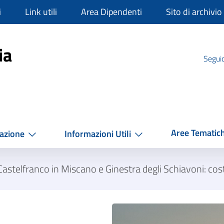
i
Link utili
Area Dipendenti
Sito di archivio
mpania
ia
Seguic
Aree Tematic
azione
Informazioni Utili
astelfranco in Miscano e Ginestra degli Schiavoni: cos