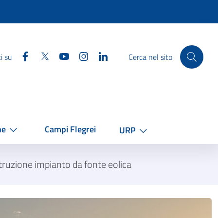
Facebook
Twitter
YouTube
Instagram
Linkedin
i su
Cerca nel sito
he
Campi Flegrei
URP
truzione impianto da fonte eolica