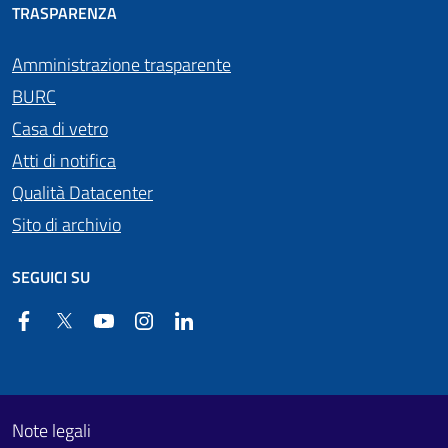
TRASPARENZA
Amministrazione trasparente
BURC
Casa di vetro
Atti di notifica
Qualità Datacenter
Sito di archivio
SEGUICI SU
Facebook
Twitter
YouTube
Instagram
Linkedin
Useful links section
Footer First
Note legali