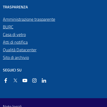
TRASPARENZA
Amministrazione trasparente
BURC
Casa di vetro
Atti di notifica
Qualità Datacenter
Sito di archivio
SEGUICI SU
Facebook
Twitter
YouTube
Instagram
Linkedin
Useful links section
Footer First
Note legali