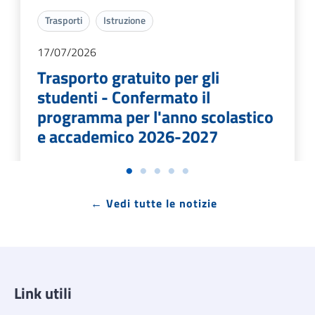
Trasporti
Istruzione
17/07/2026
Trasporto gratuito per gli
studenti - Confermato il
programma per l'anno scolastico
e accademico 2026-2027
Abbonamento annuale sui servizi TPL
finanziati dalla Regione Campania
← Vedi tutte le notizie
limitatamente al percorso casa-
scuola/università per gli studenti residenti in
Campania
Link utili
LEGGI DI PIÙ →