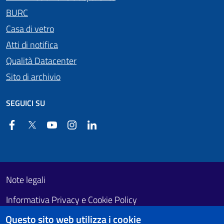
BURC
Casa di vetro
Atti di notifica
Qualità Datacenter
Sito di archivio
SEGUICI SU
Facebook
Twitter
YouTube
Instagram
Linkedin
Useful links section
Footer First
Note legali
Informativa Privacy e Cookie Policy
Questo sito web utilizza i cookie
Obiettivi di accessibilità