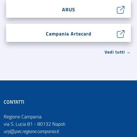
ARUS
Campania Artecard
Vedi tutti →
CONTATTI
Regione Campania
via S. Lucia 81 - 80132 Napoli
urp@
pec
.
regione.campania
.it