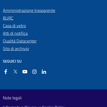
Amministrazione trasparente
BURC
Casa di vetro
Atti di notifica
Qualità Datacenter
Sito di archivio
SEGUICI SU
Facebook
Twitter
YouTube
Instagram
Linkedin
Useful links section
Footer First
Note legali