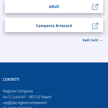
ARUS
Campania Artecard
Vedi tutti →
CONTATTI
Regione Campania
via S. Lucia 81 - 80132 Napoli
urp@
pec
.
regione.campania
.it