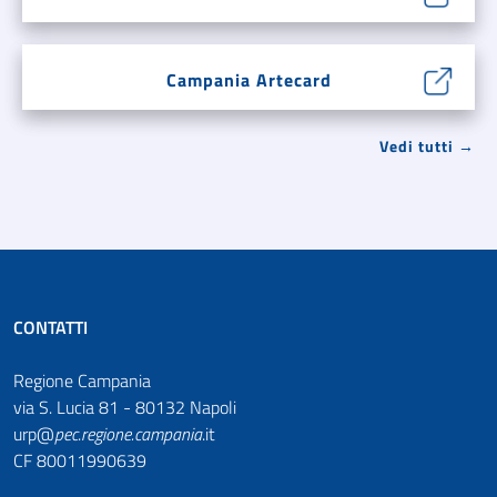
Campania Artecard
Vedi tutti →
CONTATTI
Regione Campania
via S. Lucia 81 - 80132 Napoli
urp@
pec
.
regione.campania
.it
CF 80011990639