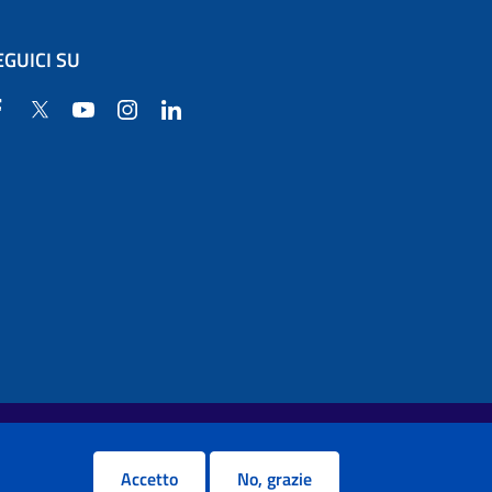
EGUICI SU
Facebook
Twitter
YouTube
Instagram
Linkedin
Accetto
No, grazie