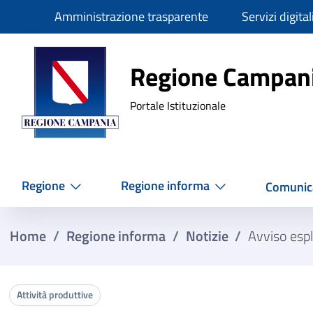
Slim
Amministrazione trasparente
Servizi digital
Regione Ca
Regione Campan
Portale Istituzionale
Regione
Regione informa
Comunic
Home
/
Regione informa
/
Notizie
/
Avviso espl
Attività produttive