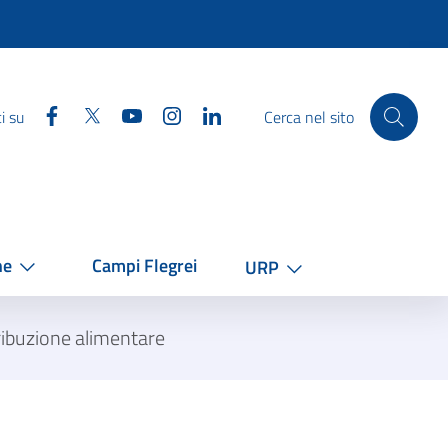
Facebook
Twitter
YouTube
Instagram
Linkedin
i su
Cerca nel sito
he
Campi Flegrei
URP
tribuzione alimentare