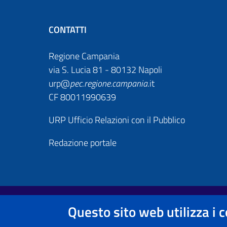
CONTATTI
Regione Campania
via S. Lucia 81 - 80132 Napoli
urp@
pec
.
regione.campania
.it
CF 80011990639
URP Ufficio Relazioni con il Pubblico
Redazione portale
Footer First
Useful links section
Questo sito web utilizza i 
Note legali
Informativa Privacy e Cookie Policy