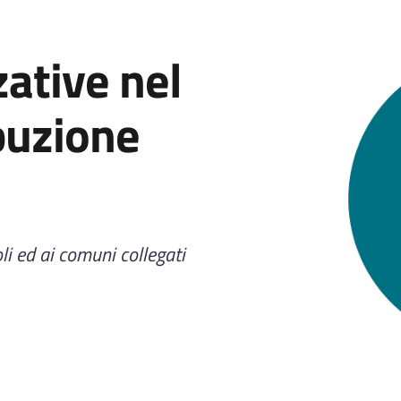
zative nel
ibuzione
oli ed ai comuni collegati