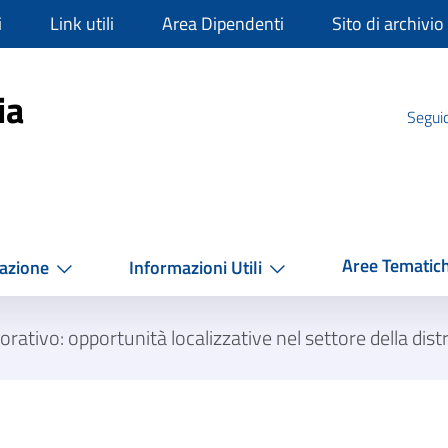
i
Link utili
Area Dipendenti
Sito di archivio
mpania
ia
Seguic
Aree Tematic
azione
Informazioni Utili
orativo: opportunità localizzative nel settore della dis