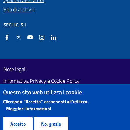
Qualità Datacenter
Sito di archivio
SEGUICI SU
Facebook
Twitter
YouTube
Instagram
Linkedin
Useful links section
Footer First
Note legali
Informativa Privacy e Cookie Policy
Questo sito web utilizza i cookie
Obiettivi di accessibilità
Cliccando "Accetto" acconsenti all'utilizzo.
Maggiori informazioni
Accetto
No, grazie