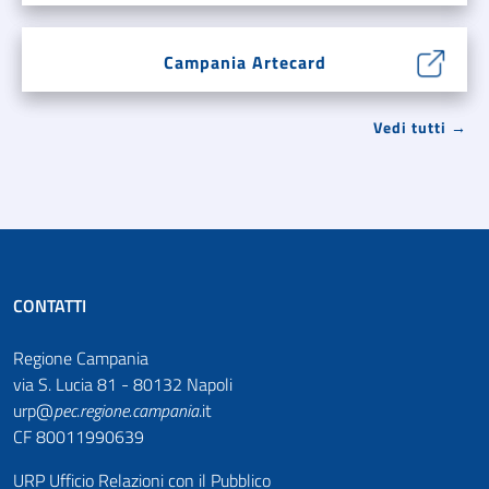
Campania Artecard
Vedi tutti →
CONTATTI
Regione Campania
via S. Lucia 81 - 80132 Napoli
urp@
pec
.
regione.campania
.it
CF 80011990639
URP Ufficio Relazioni con il Pubblico