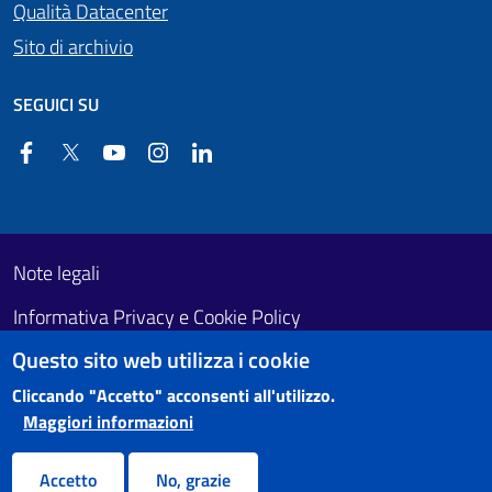
Qualità Datacenter
Sito di archivio
SEGUICI SU
Facebook
Twitter
YouTube
Instagram
Linkedin
Useful links section
Footer First
Note legali
Informativa Privacy e Cookie Policy
Questo sito web utilizza i cookie
Obiettivi di accessibilità
Cliccando "Accetto" acconsenti all'utilizzo.
Maggiori informazioni
Accetto
No, grazie