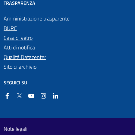
TRASPARENZA
Amministrazione trasparente
BURC
Casa di vetro
Atti di notifica
Qualità Datacenter
Sito di archivio
SEGUICI SU
Facebook
Twitter
YouTube
Instagram
Linkedin
Useful links section
Footer First
Note legali