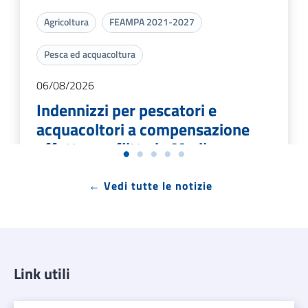
Agricoltura
FEAMPA 2021-2027
Pesca ed acquacoltura
06/08/2026
Indennizzi per pescatori e
acquacoltori a compensazione
effetto conflitto in Medio
Oriente
← Vedi tutte le notizie
Bando per gli operatori del settore pesca ed
acquacoltura
LEGGI DI PIÙ →
Link utili