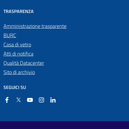
TRASPARENZA
Amministrazione trasparente
BURC
Casa di vetro
Atti di notifica
Qualità Datacenter
Sito di archivio
SEGUICI SU
Facebook
Twitter
YouTube
Instagram
Linkedin
Useful links section
Footer First