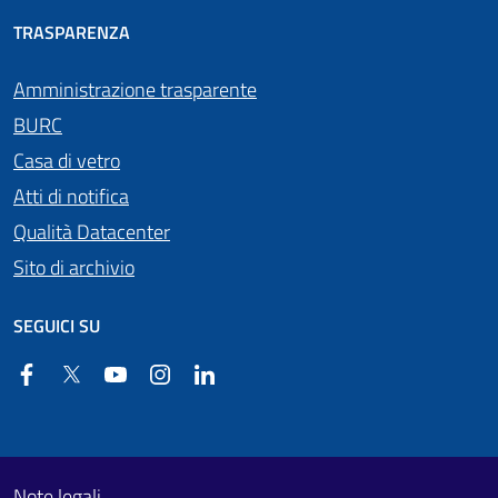
TRASPARENZA
Amministrazione trasparente
BURC
Casa di vetro
Atti di notifica
Qualità Datacenter
Sito di archivio
SEGUICI SU
Facebook
Twitter
YouTube
Instagram
Linkedin
Useful links section
Footer First
Note legali