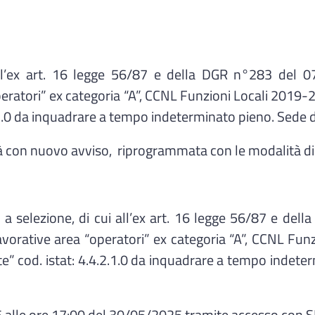
ll’ex art. 16 legge 56/87 e della DGR n°283 del 0
peratori” ex categoria “A”, CCNL Funzioni Locali 2019-20
2.1.0 da inquadrare a tempo indeterminato pieno. Sede 
 con nuovo avviso, riprogrammata con le modalità di r
a selezione, di cui all’ex art. 16 legge 56/87 e de
lavorative area “operatori” ex categoria “A”, CCNL Fun
ate” cod. istat: 4.4.2.1.0 da inquadrare a tempo indet
 alle ore 17:00 del 30/05/2025 tramite accesso con S