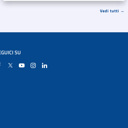
Vedi tutti →
EGUICI SU
Facebook
Twitter
YouTube
Instagram
Linkedin