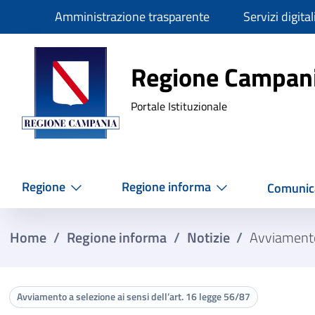
Slim
Amministrazione trasparente
Servizi digital
Regione Ca
Regione Campan
Portale Istituzionale
Regione
Regione informa
Comunic
Home
/
Regione informa
/
Notizie
/
Avviamento 
Avviamento a selezione ai sensi dell’art. 16 legge 56/87