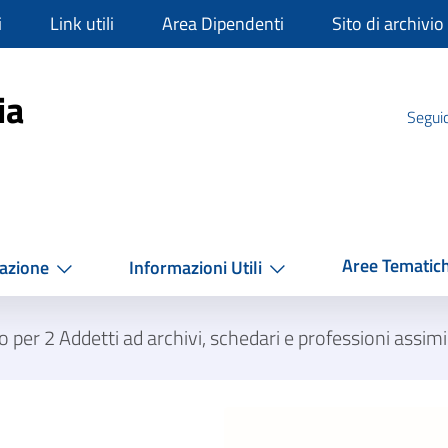
i
Link utili
Area Dipendenti
Sito di archivio
mpania
ia
Seguic
Aree Tematic
azione
Informazioni Utili
per 2 Addetti ad archivi, schedari e professioni assimi