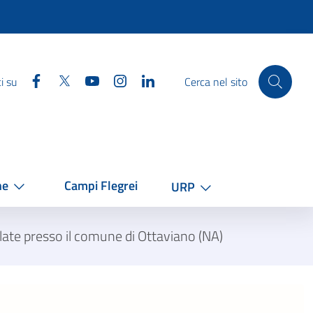
Facebook
Twitter
YouTube
Instagram
Linkedin
i su
Cerca nel sito
he
Campi Flegrei
URP
late presso il comune di Ottaviano (NA)