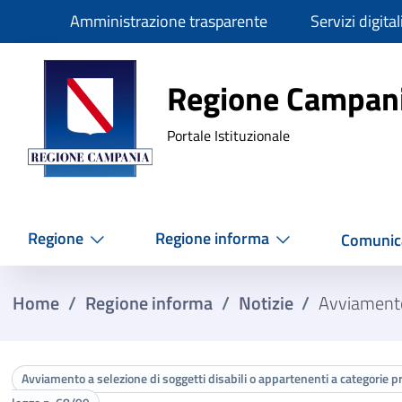
Slim
Amministrazione trasparente
Servizi digital
Regione Ca
Regione Campan
Portale Istituzionale
Regione
Regione informa
Comunic
Home
/
Regione informa
/
Notizie
/
Avviamento 
Avviamento a selezione di soggetti disabili o appartenenti a categorie prot