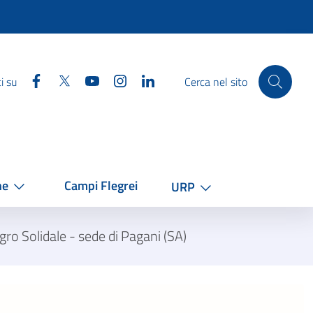
Facebook
Twitter
YouTube
Instagram
Linkedin
i su
Cerca nel sito
he
Campi Flegrei
URP
ro Solidale - sede di Pagani (SA)