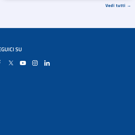
Vedi tutti →
EGUICI SU
Facebook
Twitter
YouTube
Instagram
Linkedin