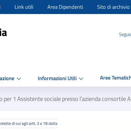
i
Link utili
Area Dipendenti
Sito di archivio
mpania
ia
Seguic
Aree Tematic
azione
Informazioni Utili
per 1 Assistente sociale presso l’azienda consortile Ag
ette di cui agli artt. 3 e 18 della