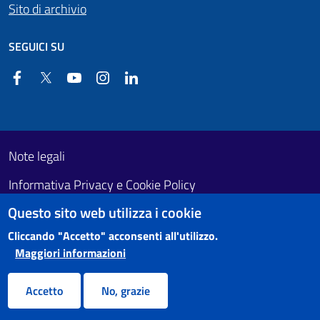
Sito di archivio
SEGUICI SU
Facebook
Twitter
YouTube
Instagram
Linkedin
Useful links section
Footer First
Note legali
Informativa Privacy e Cookie Policy
Questo sito web utilizza i cookie
Obiettivi di accessibilità
Cliccando "Accetto" acconsenti all'utilizzo.
Maggiori informazioni
Accetto
No, grazie