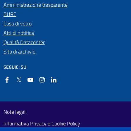
Amministrazione trasparente
BURC
Casa di vetro
Atti di notifica
Qualità Datacenter
Sito di archivio
SEGUICI SU
Facebook
Twitter
YouTube
Instagram
Linkedin
Useful links section
Footer First
Note legali
Informativa Privacy e Cookie Policy