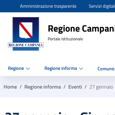
Slim
Amministrazione trasparente
Servizi digital
Regione Ca
Regione Campan
Portale Istituzionale
Regione
Regione informa
Comunic
Home
/
Regione informa
/
Eventi
/
27 gennaio 