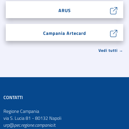
ARUS
Campania Artecard
Vedi tutti →
CONTATTI
Regione Campania
via S. Lucia 81 - 80132 Napoli
urp@
pec
.
regione.campania
.it