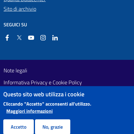
Sito di archivio
SEGUICI SU
Facebook
Twitter
YouTube
Instagram
Linkedin
Useful links section
Footer First
Note legali
Informativa Privacy e Cookie Policy
Questo sito web utilizza i cookie
Obiettivi di accessibilità
Cliccando "Accetto" acconsenti all'utilizzo.
Maggiori informazioni
Accetto
No, grazie