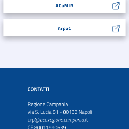
ACaMIR
ArpaC
CONTATTI
Regione Campania
via S. Lucia 81 - 80132 Napoli
urp@
pec
.
regione.campania
.it
CF 80011990639