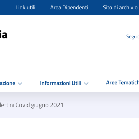
i
Link utili
Area Dipendenti
Sito di archivio
mpania
ia
Seguic
Aree Tematic
azione
Informazioni Utili
lettini Covid giugno 2021