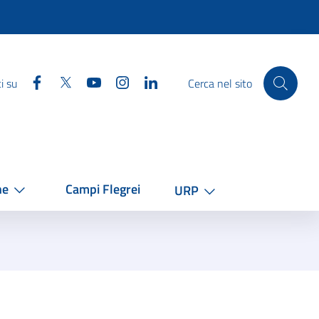
Facebook
Twitter
YouTube
Instagram
Linkedin
i su
Cerca nel sito
he
Campi Flegrei
URP