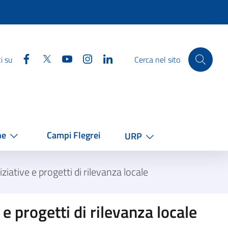
Facebook
Twitter
YouTube
Instagram
Linkedin
i su
Cerca nel sito
he
Campi Flegrei
URP
iative e progetti di rilevanza locale
e progetti di rilevanza locale