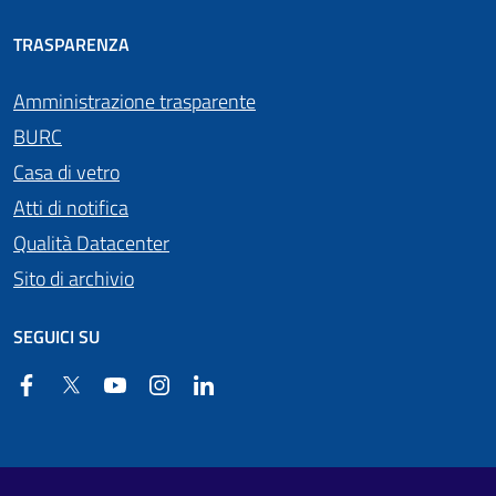
TRASPARENZA
Amministrazione trasparente
BURC
Casa di vetro
Atti di notifica
Qualità Datacenter
Sito di archivio
SEGUICI SU
Facebook
Twitter
YouTube
Instagram
Linkedin
Useful links section
Footer First