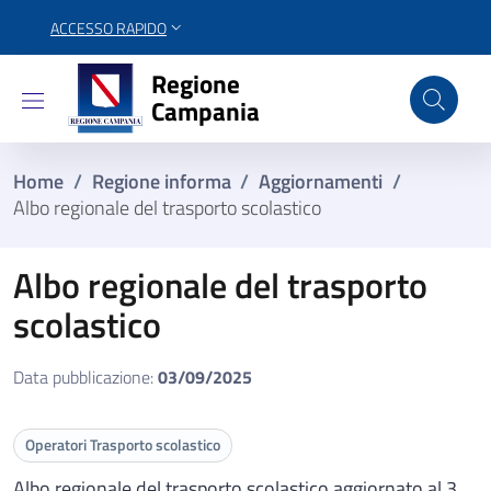
ACCESSO RAPIDO
Regione Campania
Regione
Campania
Home
/
Regione informa
/
Aggiornamenti
/
Albo regionale del trasporto scolastico
Albo regionale del trasporto
scolastico
Data pubblicazione:
03/09/2025
Operatori Trasporto scolastico
Albo regionale del trasporto scolastico aggiornato al 3