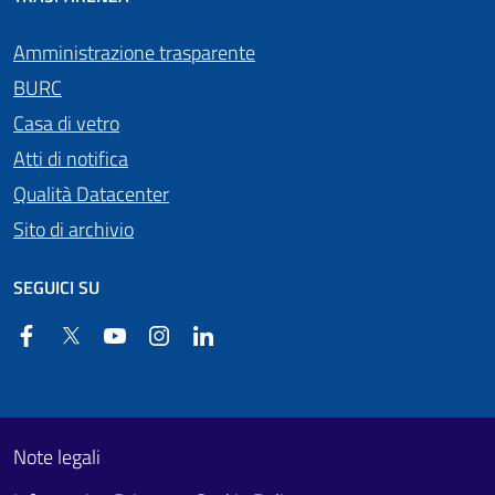
Amministrazione trasparente
BURC
Casa di vetro
Atti di notifica
Qualità Datacenter
Sito di archivio
SEGUICI SU
Facebook
Twitter
YouTube
Instagram
Linkedin
Useful links section
Footer First
Note legali