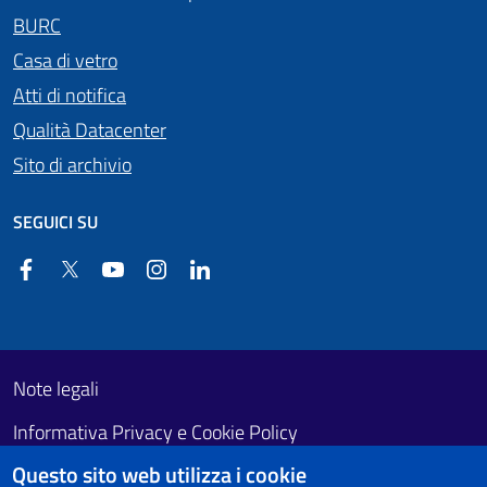
BURC
Casa di vetro
Atti di notifica
Qualità Datacenter
Sito di archivio
SEGUICI SU
Facebook
Twitter
YouTube
Instagram
Linkedin
Useful links section
Footer First
Note legali
Informativa Privacy e Cookie Policy
Questo sito web utilizza i cookie
Obiettivi di accessibilità