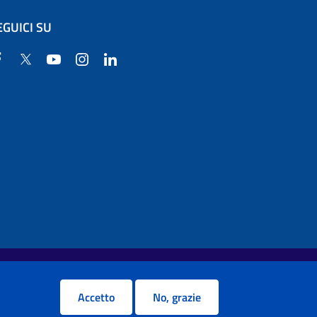
EGUICI SU
Facebook
Twitter
YouTube
Instagram
Linkedin
Accetto
No, grazie