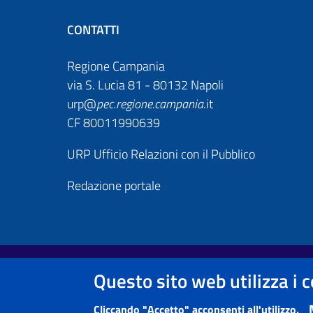
CONTATTI
Regione Campania
via S. Lucia 81 - 80132 Napoli
urp@
pec
.
regione.campania
.it
CF 80011990639
URP Ufficio Relazioni con il Pubblico
Redazione portale
Footer First
Useful links section
Questo sito web utilizza i 
Note legali
Informativa Privacy e Cookie Policy
Cliccando "Accetto" acconsenti all'utilizzo.