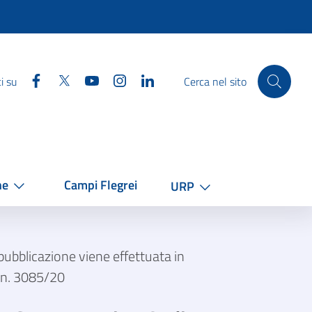
Facebook
Twitter
YouTube
Instagram
Linkedin
i su
Cerca nel sito
he
Campi Flegrei
URP
ubblicazione viene effettuata in
. n. 3085/20