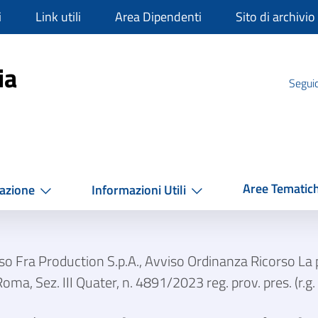
i
Link utili
Area Dipendenti
Sito di archivio
mpania
ia
Seguic
Aree Tematic
azione
Informazioni Utili
o Fra Production S.p.A., Avviso Ordinanza Ricorso La p
oma, Sez. III Quater, n. 4891/2023 reg. prov. pres. (r.g