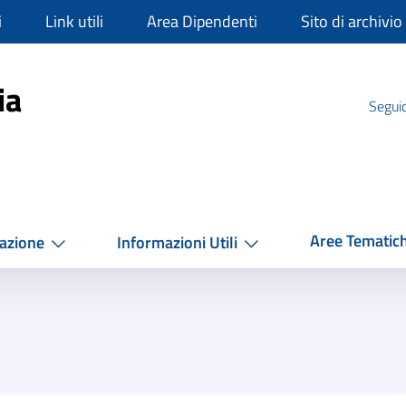
i
Link utili
Area Dipendenti
Sito di archivio
mpania
ia
Seguic
Aree Tematic
azione
Informazioni Utili