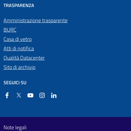
TRASPARENZA
Amministrazione trasparente
BURC
Casa di vetro
Atti di notifica
Qualità Datacenter
Sito di archivio
SEGUICI SU
Facebook
Twitter
YouTube
Instagram
Linkedin
Useful links section
Footer First
Note legali