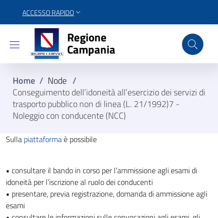
ACCESSO RAPIDO
Regione Campania
Regione
Campania
Home
/
Node
/
Conseguimento dell’idoneità all’esercizio dei servizi di
trasporto pubblico non di linea (L. 21/1992)7 -
Noleggio con conducente (NCC)
Sulla
piattaforma
è possibile
• consultare il bando in corso per l’ammissione agli esami di
idoneità per l’iscrizione al ruolo dei conducenti
• presentare, previa registrazione, domanda di ammissione agli
esami
• consultare le informazioni sulle convocazioni agli esami, gli