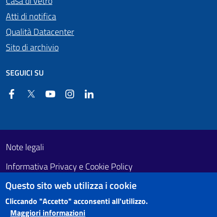
Casa di vetro
Atti di notifica
Qualità Datacenter
Sito di archivio
SEGUICI SU
Facebook
Twitter
YouTube
Instagram
Linkedin
Useful links section
Footer First
Note legali
Informativa Privacy e Cookie Policy
Questo sito web utilizza i cookie
Obiettivi di accessibilità
Cliccando "Accetto" acconsenti all'utilizzo.
Maggiori informazioni