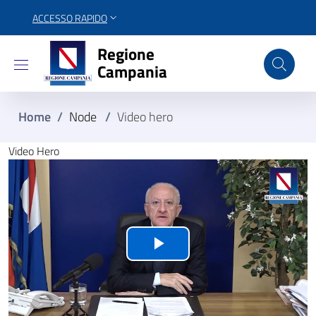
ACCESSO RAPIDO
Regione Campania
Regione
Campania
Home
/
Node
/
Video hero
Video Hero
Video file
Riproduci
il