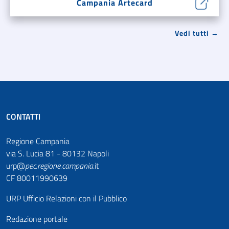
Campania Artecard
Vedi tutti →
CONTATTI
Regione Campania
via S. Lucia 81 - 80132 Napoli
urp@
pec
.
regione.campania
.it
CF 80011990639
URP Ufficio Relazioni con il Pubblico
Redazione portale