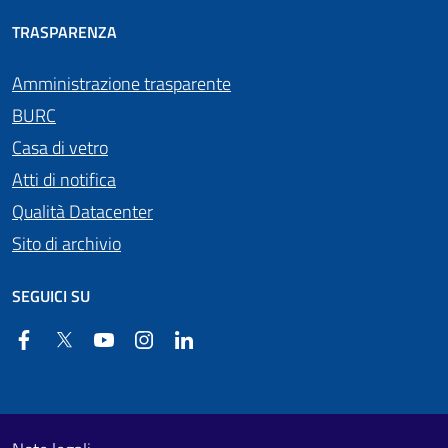
TRASPARENZA
Amministrazione trasparente
BURC
Casa di vetro
Atti di notifica
Qualità Datacenter
Sito di archivio
SEGUICI SU
Facebook
Twitter
YouTube
Instagram
Linkedin
Useful links section
Footer First