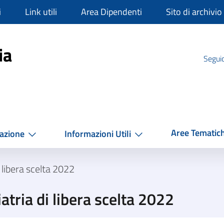
i
Link utili
Area Dipendenti
Sito di archivio
mpania
ia
Seguic
Aree Tematic
azione
Informazioni Utili
 libera scelta 2022
atria di libera scelta 2022