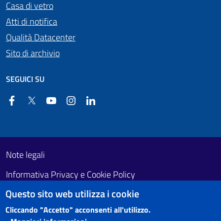
Casa di vetro
Atti di notifica
Qualità Datacenter
Sito di archivio
SEGUICI SU
Facebook
Twitter
YouTube
Instagram
Linkedin
Useful links section
Footer First
Note legali
Informativa Privacy e Cookie Policy
Questo sito web utilizza i cookie
Obiettivi di accessibilità
Cliccando "Accetto" acconsenti all'utilizzo.