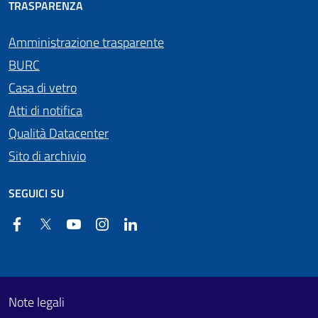
TRASPARENZA
Amministrazione trasparente
BURC
Casa di vetro
Atti di notifica
Qualità Datacenter
Sito di archivio
SEGUICI SU
Facebook
Twitter
YouTube
Instagram
Linkedin
Useful links section
Footer First
Note legali