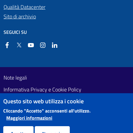
Qualità Datacenter
Sito di archivio
SEGUICI SU
Facebook
Twitter
YouTube
Instagram
Linkedin
Useful links section
Footer First
Note legali
Informativa Privacy e Cookie Policy
Questo sito web utilizza i cookie
Obiettivi di accessibilità
Cliccando "Accetto" acconsenti all'utilizzo.
Maggiori informazioni