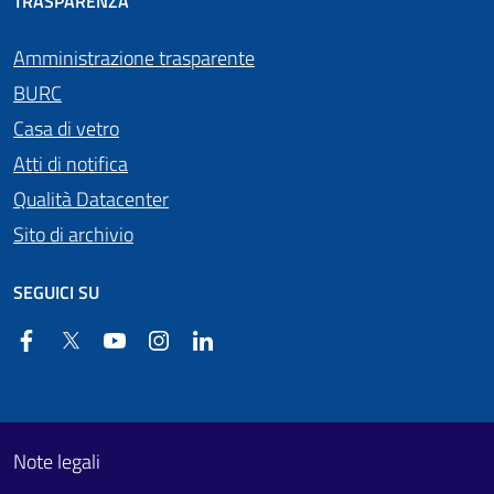
TRASPARENZA
Amministrazione trasparente
BURC
Casa di vetro
Atti di notifica
Qualità Datacenter
Sito di archivio
SEGUICI SU
Facebook
Twitter
YouTube
Instagram
Linkedin
Useful links section
Footer First
Note legali